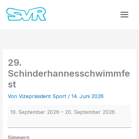
Zum
29.
Inhalt
Schinderhannesschwimmfest
springen
29.
Schinderhannesschwimmfe
st
Von
Vizepräsident Sport
/
14. Juni 2026
19. September 2026
–
20. September 2026
Simmern