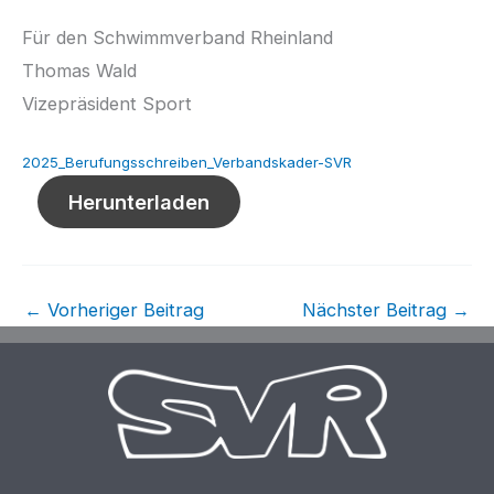
Für den Schwimmverband Rheinland
Thomas Wald
Vizepräsident Sport
2025_Berufungsschreiben_Verbandskader-SVR
Herunterladen
←
Vorheriger Beitrag
Nächster Beitrag
→