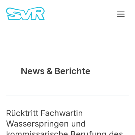
Zum
Inhalt
springen
News & Berichte
Rücktritt Fachwartin
Wasserspringen und
kommissarische Berufung des