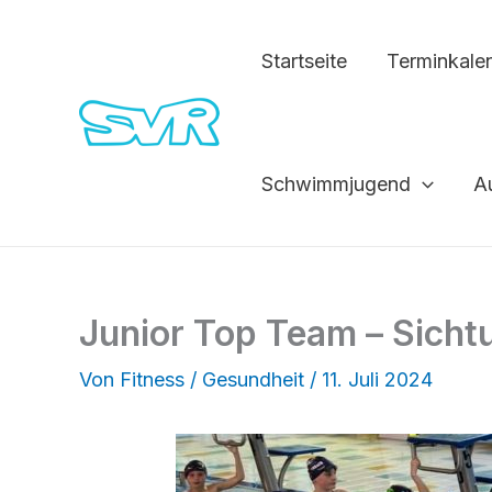
Zum
Inhalt
Startseite
Terminkale
springen
Schwimmjugend
A
Junior Top Team – Sicht
Von
Fitness / Gesundheit
/
11. Juli 2024